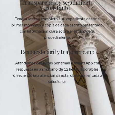
Transparencia y seguimiento
constante
Tendrá acceso completo a su expediente desde el
primer momento y copia de cada escrito presentado,
con información clara sobre el estado de su
procedimiento.
Respuesta ágil y trato cercano
Atendemos consultas por email o WhatsApp con
respuesta en un máximo de 12 horas laborables,
ofreciendo una atención directa, clara y orientada a
soluciones.