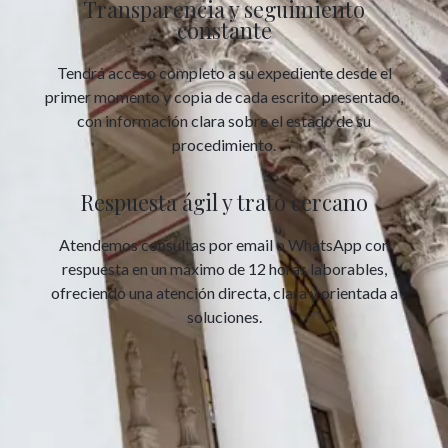
Transparencia y seguimiento
constante
Tendrá acceso completo a su expediente desde el
primer momento y copia de cada escrito presentado,
con información clara sobre el estado de su
procedimiento.
Respuesta ágil y trato cercano
Atendemos consultas por email o WhatsApp con
respuesta en un máximo de 12 horas laborables,
ofreciendo una atención directa, clara y orientada a
soluciones.