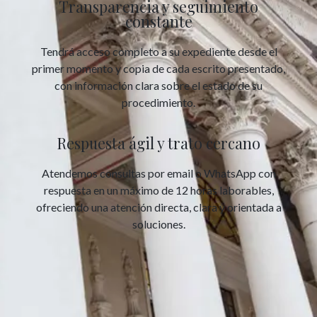
Transparencia y seguimiento
constante
Tendrá acceso completo a su expediente desde el
primer momento y copia de cada escrito presentado,
con información clara sobre el estado de su
procedimiento.
Respuesta ágil y trato cercano
Atendemos consultas por email o WhatsApp con
respuesta en un máximo de 12 horas laborables,
ofreciendo una atención directa, clara y orientada a
soluciones.