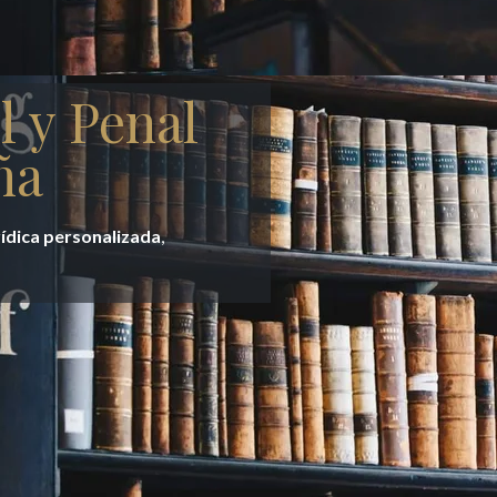
l y Penal
ña
rídica personalizada
,