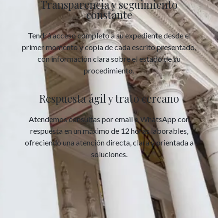
Transparencia y seguimiento
constante
Tendrá acceso completo a su expediente desde el
primer momento y copia de cada escrito presentado,
con información clara sobre el estado de su
procedimiento.
Respuesta ágil y trato cercano
Atendemos consultas por email o WhatsApp con
respuesta en un máximo de 12 horas laborables,
ofreciendo una atención directa, clara y orientada a
soluciones.