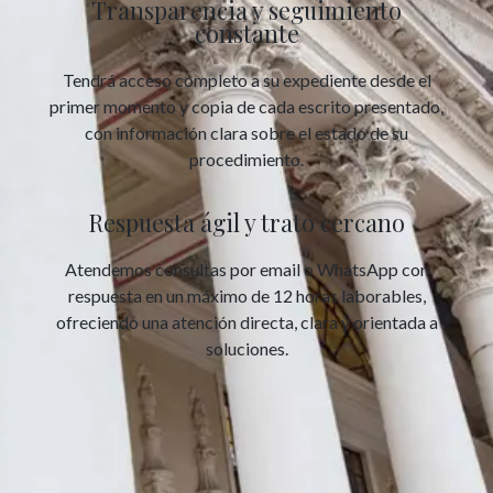
Transparencia y seguimiento
constante
Tendrá acceso completo a su expediente desde el
primer momento y copia de cada escrito presentado,
con información clara sobre el estado de su
procedimiento.
Respuesta ágil y trato cercano
Atendemos consultas por email o WhatsApp con
respuesta en un máximo de 12 horas laborables,
ofreciendo una atención directa, clara y orientada a
soluciones.