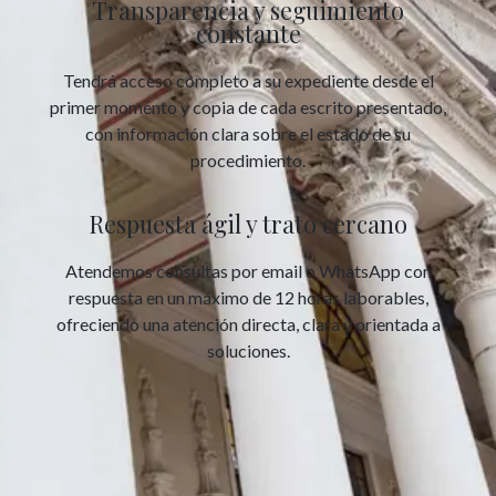
Transparencia y seguimiento
constante
Tendrá acceso completo a su expediente desde el
primer momento y copia de cada escrito presentado,
con información clara sobre el estado de su
procedimiento.
Respuesta ágil y trato cercano
Atendemos consultas por email o WhatsApp con
respuesta en un máximo de 12 horas laborables,
ofreciendo una atención directa, clara y orientada a
soluciones.