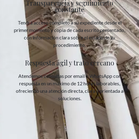
Transparencia y seguimiento
constante
Tendrá acceso completo a su expediente desde el
primer momento y copia de cada escrito presentado,
con información clara sobre el estado de su
procedimiento.
Respuesta ágil y trato cercano
Atendemos consultas por email o WhatsApp con
respuesta en un máximo de 12 horas laborables,
ofreciendo una atención directa, clara y orientada a
soluciones.