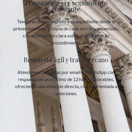
Transparencia y seguimiento
constante
Tendrá acceso completo a su expediente desde el
primer momento y copia de cada escrito presentado,
con información clara sobre el estado de su
procedimiento.
Respuesta ágil y trato cercano
Atendemos consultas por email o WhatsApp con
respuesta en un máximo de 12 horas laborables,
ofreciendo una atención directa, clara y orientada a
soluciones.