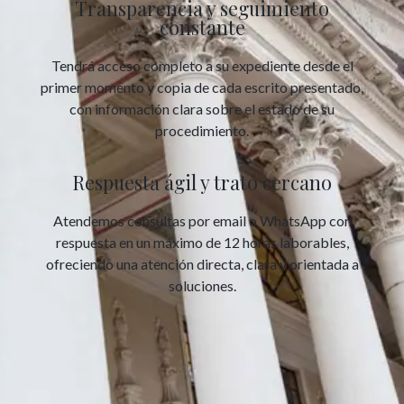
Transparencia y seguimiento
constante
Tendrá acceso completo a su expediente desde el
primer momento y copia de cada escrito presentado,
con información clara sobre el estado de su
procedimiento.
Respuesta ágil y trato cercano
Atendemos consultas por email o WhatsApp con
respuesta en un máximo de 12 horas laborables,
ofreciendo una atención directa, clara y orientada a
soluciones.