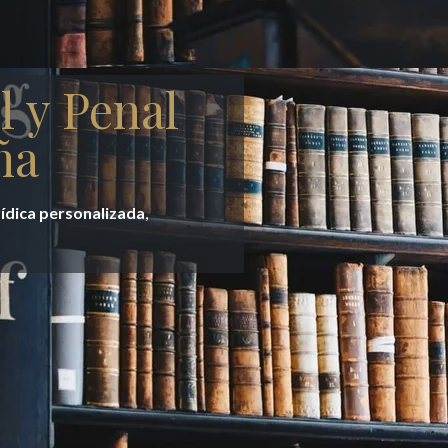
l y Penal
ña
rídica personalizada
,