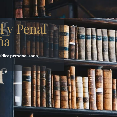
l y Penal
ña
rídica personalizada
,