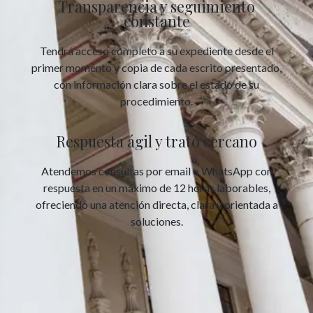
Transparencia y seguimiento
constante
Tendrá acceso completo a su expediente desde el
primer momento y copia de cada escrito presentado,
con información clara sobre el estado de su
procedimiento.
Respuesta ágil y trato cercano
Atendemos consultas por email o WhatsApp con
respuesta en un máximo de 12 horas laborables,
ofreciendo una atención directa, clara y orientada a
soluciones.