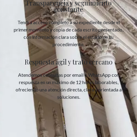
Transparencia y seguimiento
constante
Tendrá acceso completo a su expediente desde el
primer momento y copia de cada escrito presentado,
con información clara sobre el estado de su
procedimiento.
Respuesta ágil y trato cercano
Atendemos consultas por email o WhatsApp con
respuesta en un máximo de 12 horas laborables,
ofreciendo una atención directa, clara y orientada a
soluciones.