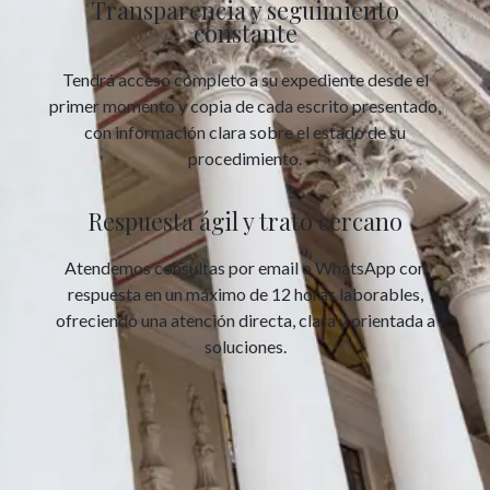
Transparencia y seguimiento
constante
Tendrá acceso completo a su expediente desde el
primer momento y copia de cada escrito presentado,
con información clara sobre el estado de su
procedimiento.
Respuesta ágil y trato cercano
Atendemos consultas por email o WhatsApp con
respuesta en un máximo de 12 horas laborables,
ofreciendo una atención directa, clara y orientada a
soluciones.