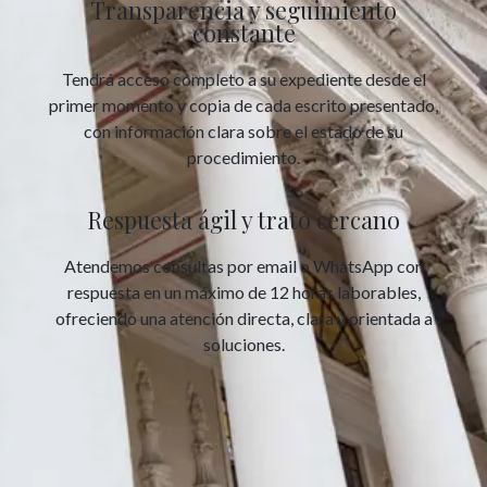
Transparencia y seguimiento
constante
Tendrá acceso completo a su expediente desde el
primer momento y copia de cada escrito presentado,
con información clara sobre el estado de su
procedimiento.
Respuesta ágil y trato cercano
Atendemos consultas por email o WhatsApp con
respuesta en un máximo de 12 horas laborables,
ofreciendo una atención directa, clara y orientada a
soluciones.