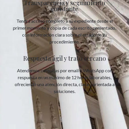
Transparencia y seguimiento
constante
Tendrá acceso completo a su expediente desde el
primer momento y copia de cada escrito presentado,
con información clara sobre el estado de su
procedimiento.
Respuesta ágil y trato cercano
Atendemos consultas por email o WhatsApp con
respuesta en un máximo de 12 horas laborables,
ofreciendo una atención directa, clara y orientada a
soluciones.