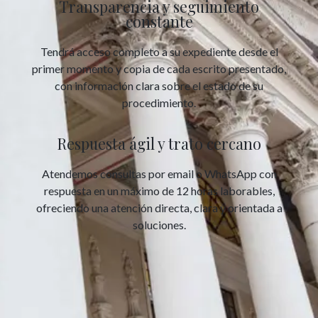
Transparencia y seguimiento
constante
Tendrá acceso completo a su expediente desde el
primer momento y copia de cada escrito presentado,
con información clara sobre el estado de su
procedimiento.
Respuesta ágil y trato cercano
Atendemos consultas por email o WhatsApp con
respuesta en un máximo de 12 horas laborables,
ofreciendo una atención directa, clara y orientada a
soluciones.