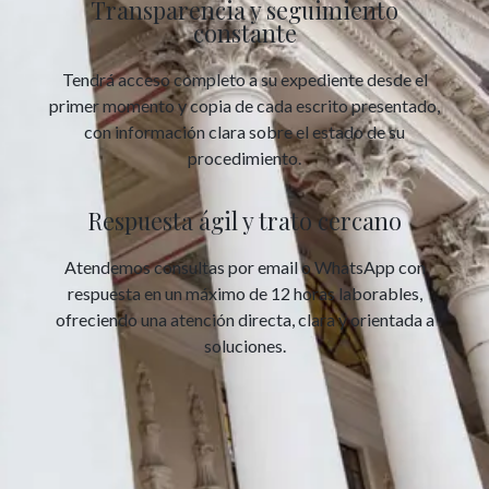
Transparencia y seguimiento
constante
Tendrá acceso completo a su expediente desde el
primer momento y copia de cada escrito presentado,
con información clara sobre el estado de su
procedimiento.
Respuesta ágil y trato cercano
Atendemos consultas por email o WhatsApp con
respuesta en un máximo de 12 horas laborables,
ofreciendo una atención directa, clara y orientada a
soluciones.