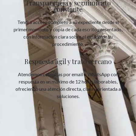
Transparencia y seguimiento
constante
Tendrá acceso completo a su expediente desde el
primer momento y copia de cada escrito presentado,
con información clara sobre el estado de su
procedimiento.
Respuesta ágil y trato cercano
Atendemos consultas por email o WhatsApp con
respuesta en un máximo de 12 horas laborables,
ofreciendo una atención directa, clara y orientada a
soluciones.