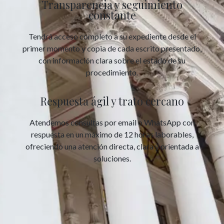
Transparencia y seguimiento
constante
Tendrá acceso completo a su expediente desde el
primer momento y copia de cada escrito presentado,
con información clara sobre el estado de su
procedimiento.
Respuesta ágil y trato cercano
Atendemos consultas por email o WhatsApp con
respuesta en un máximo de 12 horas laborables,
ofreciendo una atención directa, clara y orientada a
soluciones.