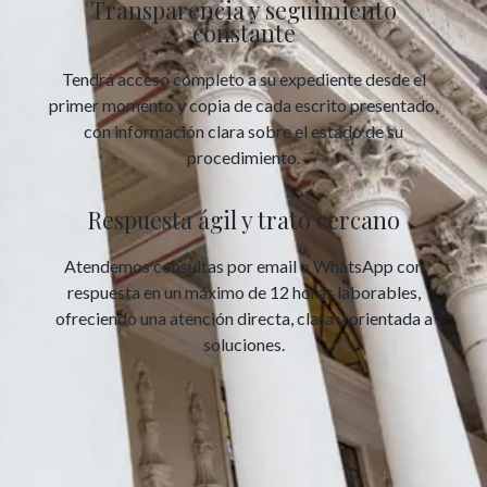
Transparencia y seguimiento
constante
Tendrá acceso completo a su expediente desde el
primer momento y copia de cada escrito presentado,
con información clara sobre el estado de su
procedimiento.
Respuesta ágil y trato cercano
Atendemos consultas por email o WhatsApp con
respuesta en un máximo de 12 horas laborables,
ofreciendo una atención directa, clara y orientada a
soluciones.