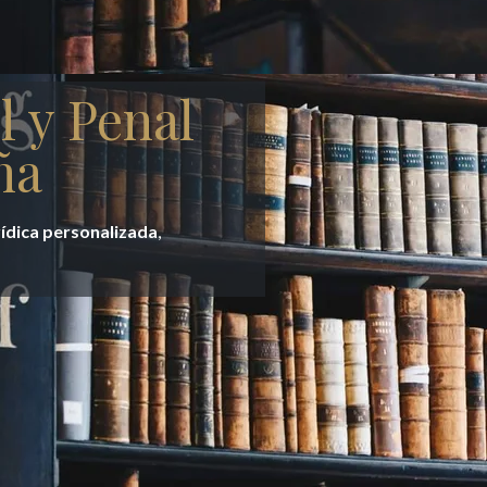
l y Penal
ña
rídica personalizada
,