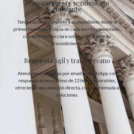
Transparencia y seguimiento
constante
Tendrá acceso completo a su expediente desde el
primer momento y copia de cada escrito presentado,
con información clara sobre el estado de su
procedimiento.
Respuesta ágil y trato cercano
Atendemos consultas por email o WhatsApp con
respuesta en un máximo de 12 horas laborables,
ofreciendo una atención directa, clara y orientada a
soluciones.