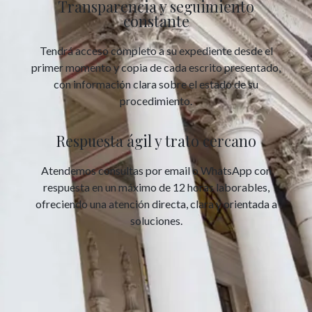
Transparencia y seguimiento
constante
Tendrá acceso completo a su expediente desde el
primer momento y copia de cada escrito presentado,
con información clara sobre el estado de su
procedimiento.
Respuesta ágil y trato cercano
Atendemos consultas por email o WhatsApp con
respuesta en un máximo de 12 horas laborables,
ofreciendo una atención directa, clara y orientada a
soluciones.